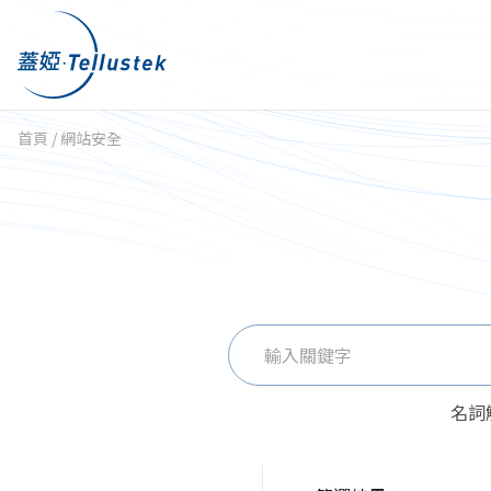
首頁
/
網站安全
搜
尋
關
名詞
鍵
字: