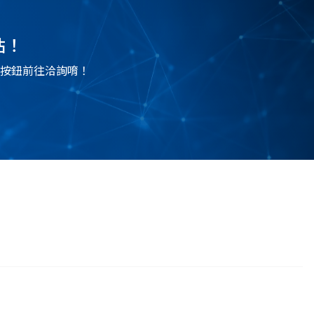
站！
按鈕前往洽詢唷！