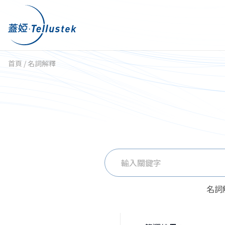
首頁
/
名詞解釋
搜
尋
關
名詞
鍵
字: