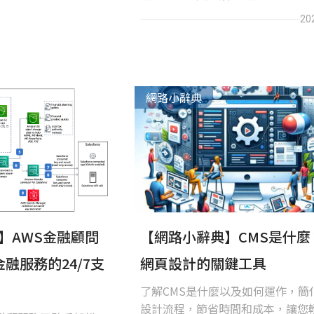
這些寶貴的技巧和指南都能幫助您
20
性能，提升安全性，並實現高可用
網路小辭典
務】AWS金融顧問
【網路小辭典】CMS是什麼
融服務的24/7支
網頁設計的關鍵工具
了解CMS是什麼以及如何運作，簡
設計流程，節省時間和成本，讓您