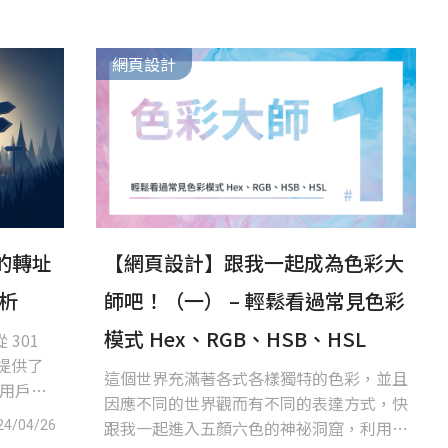
網頁設計
的轉址
【網頁設計】跟我一起成為色彩大
解析
師吧！（一） – 輕鬆看過常見色彩
模式 Hex、RGB、HSB、HSL
301
文提供了
這個世界充滿著各式各樣獨特的色彩，並且
和用戶體
因應不同的世界觀而有不同的表達方式，快
出合適的
跟我一起進入五顏六色的神祕洞窟，利用
24/04/26
和搜索引