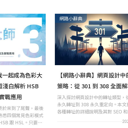
網路小辭典
我一起成為色彩大
【網路小辭典】網頁設計中
超淺白解析 HSB
策略：從 301 到 308 全面
及實戰應用
深入探討網頁設計中的轉址類型，從 
永久轉址到 308 永久重定向。本
終於來到了尾聲，最後
各種轉址的詳細說明及其對 SEO 
熟悉四個常見色彩模式
驗的影響，幫助您在不同情況下作
SB 跟 HSL。只要掌
20
轉址選擇，確保網站結構的最佳化