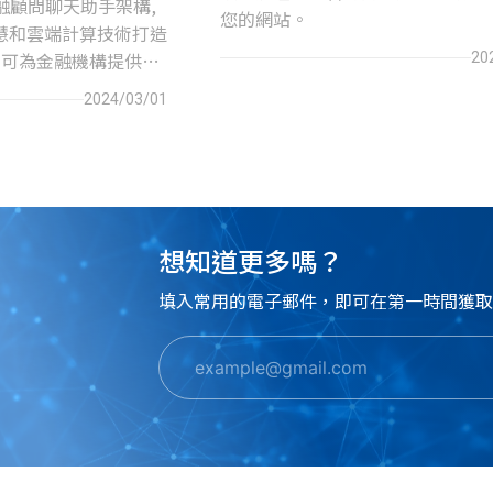
融顧問聊天助手架構,
您的網站。
慧和雲端計算技術打造
 可為金融機構提供自
20
, 這個聊天助手可以
2024/03/01
戶的問題, 並根據用
訊。
想知道更多嗎？
填入常用的電子郵件，即可在第一時間獲取