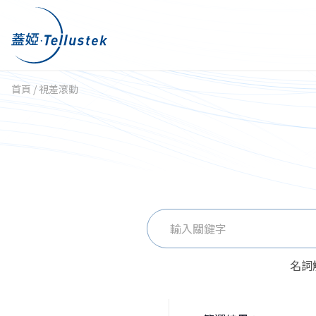
首頁
/
視差滾動
搜
尋
關
名詞
鍵
字: