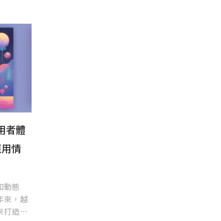
用者體
應用情
和動態
年來，越
來打造獨