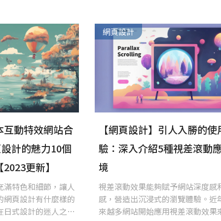
網頁設計
本互動特效網站合
【網頁設計】引人入勝的使
頁設計的魅力10個
驗：深入介紹5種視差滾動
2023更新】
境
充滿特色和細節，讓人
視差滾動效果能夠賦予網站深度感
的網頁設計有什麼樣的
感，營造出沉浸式的瀏覽體驗。近
在日式設計的迷人之處
來越多網站開始應用視差滾動效果