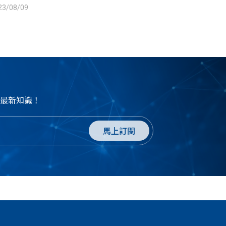
差滾動應
23/08/09
。
最新知識！
馬上訂閱