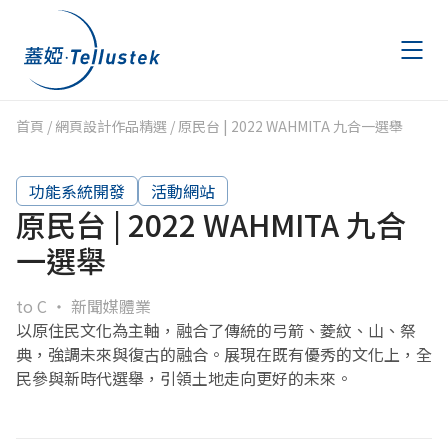
首頁
/
網頁設計作品精選
/
原民台 | 2022 WAHMITA 九合一選舉
作品精選
Portfolio
功能系統開發
活動網站
文章專區
Articles
原民台 | 2022 WAHMITA 九合
一選舉
AWS 節費計畫
AWS Savings Plans
to C
新聞媒體業
金流申請
Payment
以原住民文化為主軸，融合了傳統的弓箭、菱紋、山、祭
典，強調未來與復古的融合。展現在既有優秀的文化上，全
聯絡我們
民參與新時代選舉，引領土地走向更好的未來。
Contact