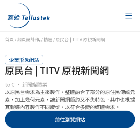
首頁
/
網頁設計作品精選
/
原民台 | TITV 原視新聞網
作品精選
Portfolio
企業形象網站
文章專區
Articles
原民台 | TITV 原視新聞網
AWS 節費計畫
AWS Savings Plans
to C
新聞媒體業
以原民台需求為主來製作，整體融合了部分的原住民傳統元
金流申請
素，加上幾何元素，讓新聞網簡約又不失特色。其中也根據
Payment
其報導內容製作不同版型，以符合多變的媒體需求。
聯絡我們
Contact
前往瀏覽網站