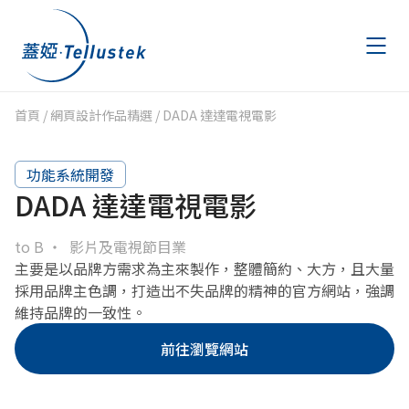
首頁
/
網頁設計作品精選
/
DADA 達達電視電影
作品精選
Portfolio
功能系統開發
文章專區
Articles
DADA 達達電視電影
AWS 節費計畫
AWS Savings Plans
to B
影片及電視節目業
主要是以品牌方需求為主來製作，整體簡約、大方，且大量
金流申請
採用品牌主色調，打造出不失品牌的精神的官方網站，強調
Payment
維持品牌的一致性。
聯絡我們
Contact
前往瀏覽網站